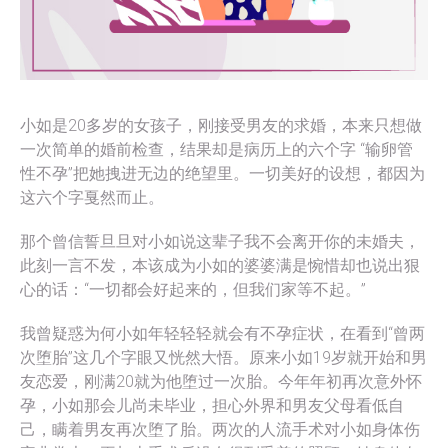
小如是20多岁的女孩子，刚接受男友的求婚，本来只想做
一次简单的婚前检查，结果却是病历上的六个字 “输卵管
性不孕”把她拽进无边的绝望里。一切美好的设想，都因为
这六个字戛然而止。
那个曾信誓旦旦对小如说这辈子我不会离开你的未婚夫，
此刻一言不发，本该成为小如的婆婆满是惋惜却也说出狠
心的话：“一切都会好起来的，但我们家等不起。”
我曾疑惑为何小如年轻轻轻就会有不孕症状，在看到“曾两
次堕胎”这几个字眼又恍然大悟。原来小如19岁就开始和男
友恋爱，刚满20就为他堕过一次胎。今年年初再次意外怀
孕，小如那会儿尚未毕业，担心外界和男友父母看低自
己，瞒着男友再次堕了胎。两次的人流手术对小如身体伤