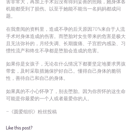
害非常大，再加上手术后没有得到妥善的照顾，她身体各
机能都受到了损伤。以至于她能不能当一名妈妈都成问
题。
在我查阅的资料里，造成不孕的后天原因70%来自于人流
手术对身体造成的伤害。而堕胎对女生带来的危害是极大
且无法弥补的，月经失调、长期腹痛、子宫腔内感染、习
惯性流产和终生不孕都是堕胎会造成的危害。
如果你是女孩子，无论在什么情况下都要坚定地要求男孩
带套，及时采取措施保护好自己。懂得自己身体的脆弱
性，善待自己和自己的身体。
如果真的不小心怀孕了，别去堕胎。因为你所怀的这生命
可能是你最爱的一个人或者最爱你的人。
–《圆爱组织》粉丝投稿
Like this post?